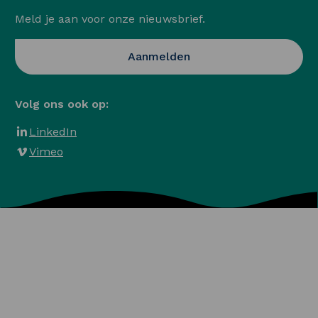
Meld je aan voor onze nieuwsbrief.
Opent in een nieuwe ta
Aanmelden
Volg ons ook op:
LinkedIn
Vimeo
Algemene voorwaarden
Privacy en Cookies
Veelgestelde vragen