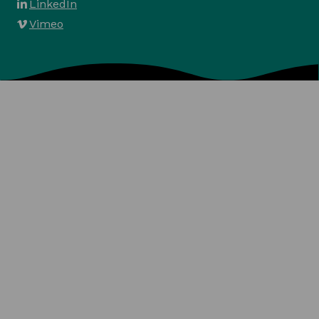
LinkedIn
Vimeo
Algemene voorwaarden
Privacy en Cookies
Veelgestelde vragen