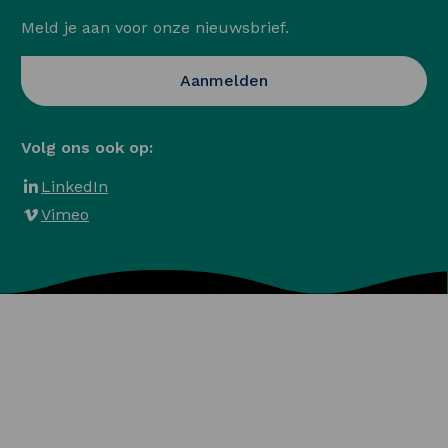
Meld je aan voor onze nieuwsbrief.
Opent in een nieuwe ta
Aanmelden
Volg ons ook op:
LinkedIn
Vimeo
Algemene voorwaarden
Privacy en Cookies
Veelgestelde vragen