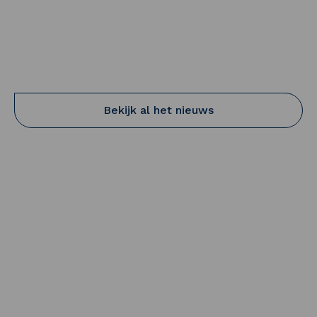
20 februari 2025
Jaarbeeld 2024: Samen Sterk
Lees meer
Bekijk al het nieuws