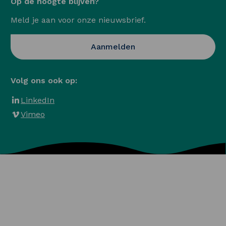
Op de hoogte blijven?
Meld je aan voor onze nieuwsbrief.
Opent in een nieuwe ta
Aanmelden
Volg ons ook op:
LinkedIn
Vimeo
Algemene voorwaarden
Privacy en Cookies
Veelgestelde vragen