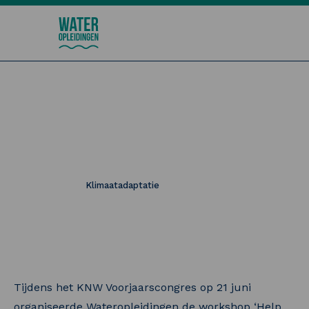
Wateropleidingen
Help, mijn waterexpert gaat
met pensioen!
08 juli 2024
Klimaatadaptatie
Tijdens het KNW Voorjaarscongres op 21 juni
organiseerde Wateropleidingen de workshop ‘Help,