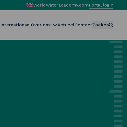
Worldwateracademy.com
Portal login
Internationaal
Over ons
Actueel
Contact
Zoeken
Zoeken