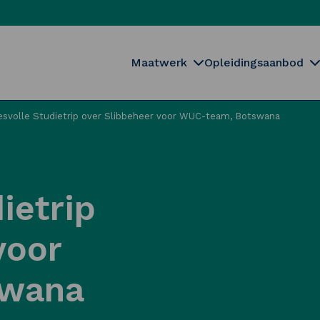
Maatwerk
Opleidingsaanbod
svolle Studietrip over Slibbeheer voor WUC-team, Botswana
ietrip
voor
swana
Sluiten