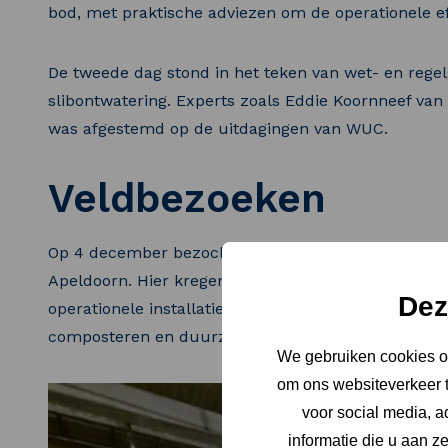
bod, met praktische adviezen om de operationele eff
De tweede dag stond in het teken van wet- en rege
slibontwatering. Experts zoals Eddie Koornneef van
was afgestemd op de uitdagingen van WUC.
Veldbezoeken
Op 4 december bezochten de deelnemers toonaangev
Apeldoorn. Hier kregen ze een demonstratie van de
Dez
operationele installatie. Later die dag ontdekten z
composteren en duurzaam te hergebruiken.
We gebruiken cookies om
om ons websiteverkeer t
voor social media, 
informatie die u aan z