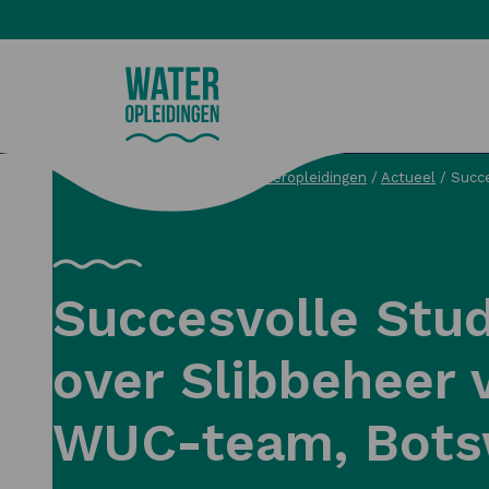
Wateropleidingen
Wateropleidingen
/
Actueel
/
Succe
Zoeken
Succesvolle Stud
over Slibbeheer 
WUC-team, Bot