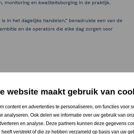
 monitoring en kwaliteitsborging in de praktijk.
is in het dagelijks handelen,” benadrukte een van de
sambitie en de operators die elke dag zorgen voor
 in de praktijk. Tijdens een laboratoriumbezoek
 detectielimieten en de manier waarop meetdata
e website maakt gebruik van coo
 van kwaliteitsnormen. Ook excursies naar
es maakten de vertaalslag van beleid naar uitvoering
 content en advertenties te personaliseren, om functies voor s
e analyseren. Ook delen we informatie over uw gebruik van onz
adverteren en analyse. Deze partners kunnen deze gegevens c
rlandse aanpak is:
e heeft verstrekt of die ze hebben verzameld op basis van uw ge