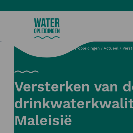
Wateropleidingen
Wateropleidingen
/
Actueel
/
Verst
Zoeken
Versterken van d
drinkwaterkwalit
Maleisië