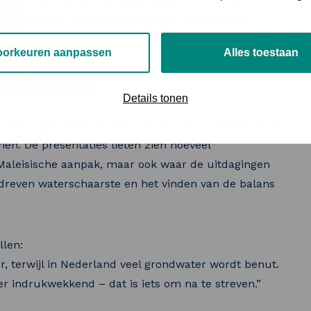
 van monstername tot rapportage. Alles is in één
 verdeeld over meerdere instanties, waardoor de
oorkeuren aanpassen
Alles toestaan
ecteren
Details tonen
hun eigen casussen: hoe de inzichten van de week
en. De presentaties lieten zien hoeveel
Maleisische aanpak, maar ook waar de uitdagingen
edreven waterschaarste en het vinden van de balans
llen:
r, terwijl in Nederland veel grondwater wordt benut.
er indrukwekkend – dat is iets om na te streven.”