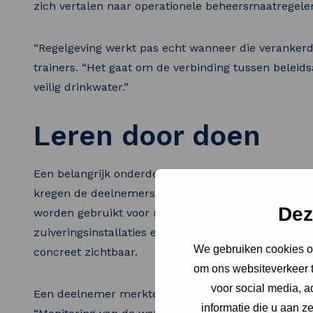
zich vertalen naar operationele beheersmaatregelen,
“Regelgeving werkt pas echt wanneer die verankerd 
trainers. “Het gaat om de verbinding tussen beleid
veilig drinkwater.”
Leren door doen
Een belangrijk onderdeel van de week was het leren
kregen de deelnemers inzicht in analysemethoden,
Dez
worden gebruikt voor risicobeoordeling en naleving
zuiveringsinstallaties en toezichthoudende instanti
We gebruiken cookies om
concreet zichtbaar.
om ons websiteverkeer t
voor social media, 
Een deelnemer merkte op hoe geïntegreerd de Nede
informatie die u aan z