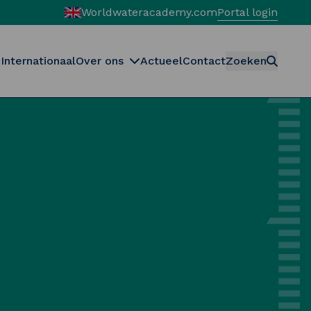
Worldwateracademy.com
Portal login
Internationaal
Over ons
Actueel
Contact
Zoeken
Zoeken