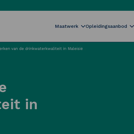
Maatwerk
Opleidingsaanbod
erken van de drinkwaterkwaliteit in Maleisië
e
eit in
Sluiten