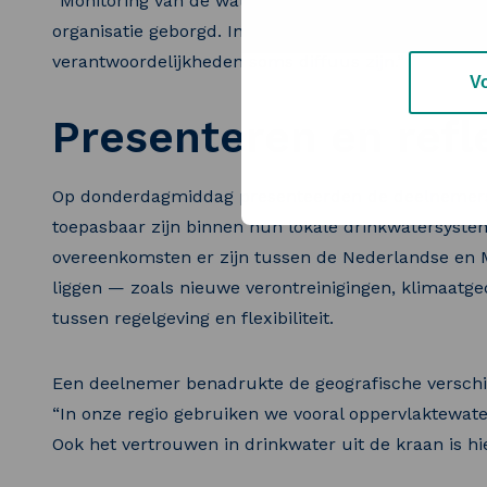
“Monitoring van de waterkwaliteit is hier naadloos:
organisatie geborgd. In onze eigen context ligt dat
verantwoordelijkheden soms diffuus zijn.”
V
Presenteren en refl
Op donderdagmiddag presenteerden de deelnemers 
toepasbaar zijn binnen hun lokale drinkwatersystem
overeenkomsten er zijn tussen de Nederlandse en 
liggen — zoals nieuwe verontreinigingen, klimaatg
tussen regelgeving en flexibiliteit.
Een deelnemer benadrukte de geografische verschi
“In onze regio gebruiken we vooral oppervlaktewate
Ook het vertrouwen in drinkwater uit de kraan is hi