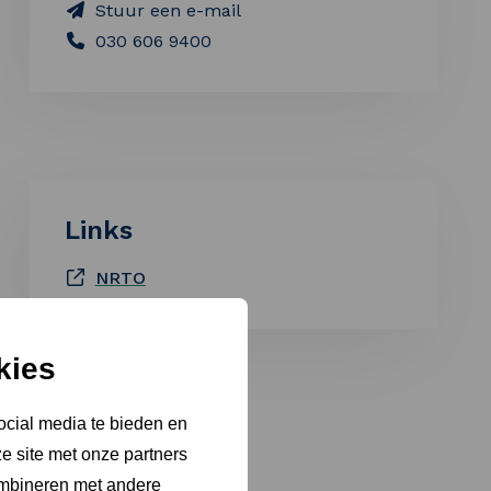
Stuur een e-mail
030 606 9400
Links
NRTO
kies
ocial media te bieden en
e site met onze partners
ombineren met andere