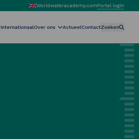
Worldwateracademy.com
Portal login
Internationaal
Over ons
Actueel
Contact
Zoeken
Zoeken