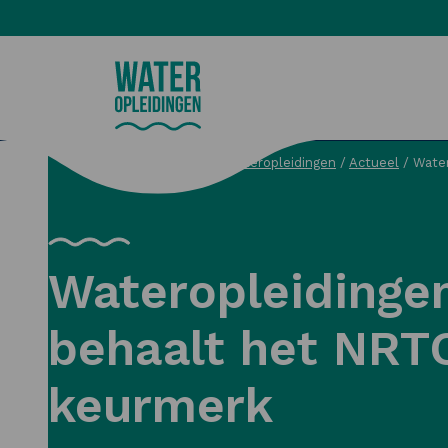
Wateropleidingen
Wateropleidingen
/
Actueel
/
Wate
Zoeken
Wateropleidinge
behaalt het NRT
keurmerk