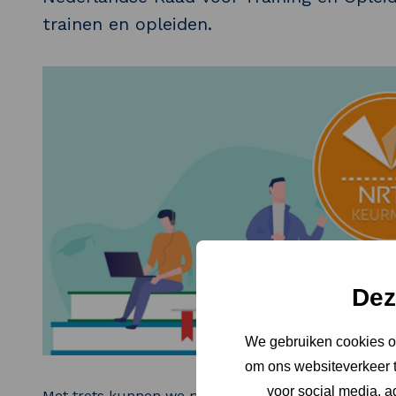
trainen en opleiden.
Dez
We gebruiken cookies om
om ons websiteverkeer t
voor social media, 
Met trots kunnen we melden dat Wateropleidingen