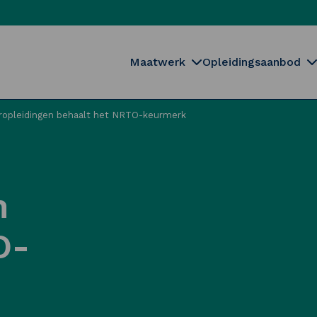
Maatwerk
Opleidingsaanbod
ropleidingen behaalt het NRTO-keurmerk
n
O-
Sluiten