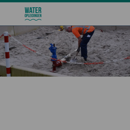
Wateropleidingen
Kwaliteit Instructie Aanleg
Drinkwater (KIAD)
Persoonscertificering voor iedereen die
drinkwaterleidingen aanlegt of werkzaamheden