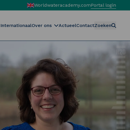
Worldwateracademy.com
Portal login
Internationaal
Over ons
Actueel
Contact
Zoeken
Zoeken