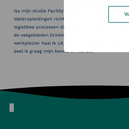
Na mijn studie Facility Management heb ik werkerva
V
Wateropleidingen richt ik me als Medewerker Oplei
logistieke processen die bij het verzorgen van ople
de vakgebieden Drinkwater, Riolering & Stedelijk Wat
werkplezier haal ik uit het mede mogelijk maken van
deel ik graag mijn kennis en kunde!
Pause animation