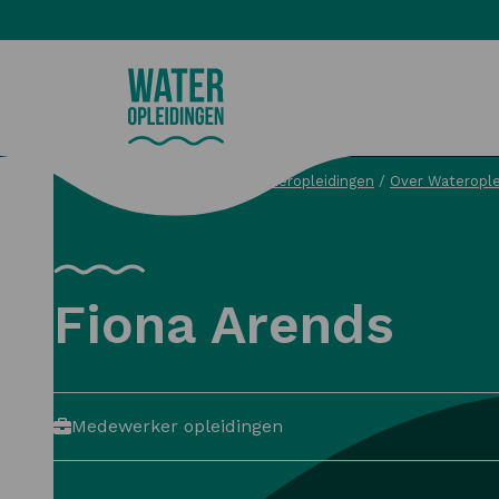
Wateropleidingen
Wateropleidingen
/
Over Waterople
Zoeken
Fiona Arends
Medewerker opleidingen