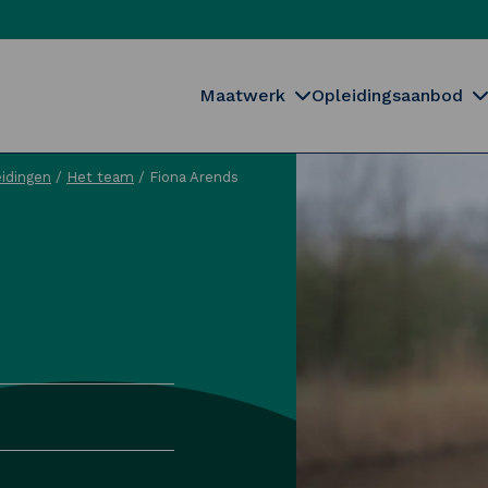
Maatwerk
Opleidingsaanbod
idingen
/
Het team
/
Fiona Arends
Sluiten