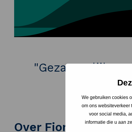
"Gezamenlijk wer
Dez
We gebruiken cookies om
om ons websiteverkeer t
voor social media, 
informatie die u aan z
Over Fiona Arends