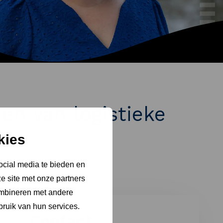
en van logistieke
kies
ocial media te bieden en
e site met onze partners
ombineren met andere
bruik van hun services.
Contact