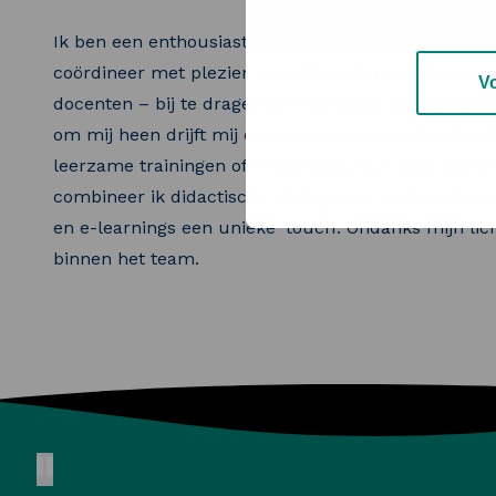
Ik ben een enthousiaste aanpakker die energie haa
coördineer met plezier verschillende projecten en
V
docenten – bij te dragen aan een goed opgeleide wat
om mij heen drijft mij om complexe vraagstukken t
leerzame trainingen of e-learnings. Met mijn acht
combineer ik didactische uitdagingen met multimedi
en e-learnings een unieke ‘touch’. Ondanks mijn lich
binnen het team.