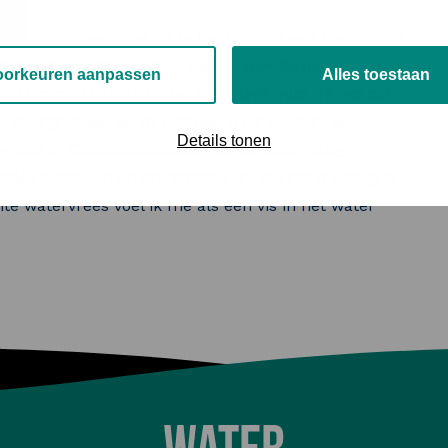
lt uit samenwerking en het verbinden van mensen. Ik
 vind het waardevol om – samen met bevlogen
oorkeuren aanpassen
Alles toestaan
ersector. Mijn oneindige fascinatie voor de wereld
e doorgronden en te vertalen naar heldere en
Details tonen
ergrond in Communicatie en Multimedia Design
ale middelen en storytelling. Zo geef ik trainingen
te watervrees voel ik me als een vis in het water