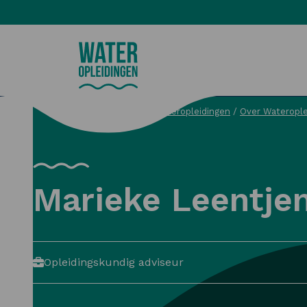
Wateropleidingen
Wateropleidingen
/
Over Waterople
Zoeken
Marieke Leentje
Opleidingskundig adviseur