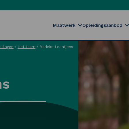
Maatwerk
Opleidingsaanbod
idingen
/
Het team
/
Marieke Leentjens
ns
Sluiten