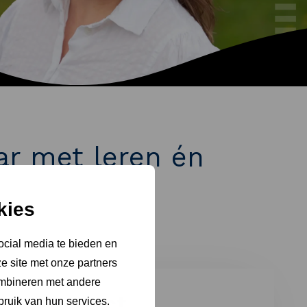
ar met leren én
kies
ocial media te bieden en
e site met onze partners
ombineren met andere
Contact
bruik van hun services.