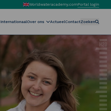
Worldwateracademy.com
Portal login
Internationaal
Over ons
Actueel
Contact
Zoeken
Zoeken