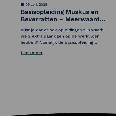
09 april 2025
Basisopleiding Muskus en
Beverratten – Meerwaarde
met Mentoren
Wist je dat er ook opleidingen zijn waarbij
we 2 extra paar ogen op de werkvloer
hebben? Namelijk de basisopleiding
muskus en beverratten! In deze opleiding
Lees meer
hebben we ervoor gekozen om mentoren
in te zetten zodat de cursist ook op de
werkvloer de opleiding kan integreren.
Lees meer over Basisopleiding Muskus en Beverra