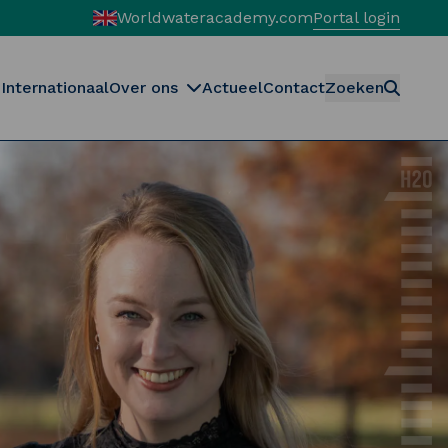
Worldwateracademy.com
Portal login
Internationaal
Over ons
Actueel
Contact
Zoeken
Zoeken