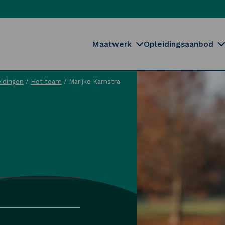
Maatwerk
Opleidingsaanbod
idingen
/
Het team
/
Marijke Kamstra
Sluiten