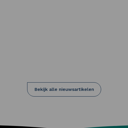
leert over het functioneren, ontwerpen
en onderhouden van natuurvriendelijke
oevers. In de middagen ga je op excursie
en bezoek je projecten waar deze kennis
tot leven komt.
tten – Meerwaarde met Mentoren
Bekijk alle nieuwsartikelen