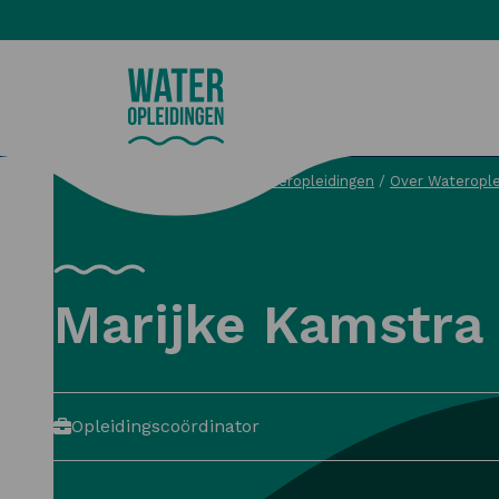
Wateropleidingen
Wateropleidingen
/
Over Waterople
Zoeken
Marijke Kamstra
Opleidingscoördinator