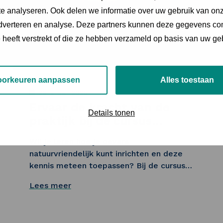
e analyseren. Ook delen we informatie over uw gebruik van onz
adverteren en analyse. Deze partners kunnen deze gegevens c
e heeft verstrekt of die ze hebben verzameld op basis van uw ge
oorkeuren aanpassen
Alles toestaan
29 januari 2025
Ervaar de kracht van de
Details tonen
praktijk bij de cursus
Ecologisch Oeverbeheer
Wil je leren hoe je oevers
natuurvriendelijk kunt inrichten en deze
kennis meteen toepassen? Bij de cursus
Ecologisch Oeverbeheer, die start op
Lees meer
woensdag 7 mei, zie je theorie direct
terug in de praktijk. Tijdens de ochtenden
volg je inspirerende lessen waarin je alles
Lees meer over Ervaar de kracht van de praktijk bij d