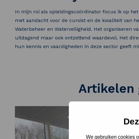
In mijn rol als opleidingscoördinator focus ik op het
met aandacht voor de cursist en de kwaliteit van 
Waterbeheer en Waterveiligheid. Het organiseren van
uitdagend maar ook ontzettend waardevol. Het dire
hun kennis en vaardigheden in deze sector geeft mi
Artikelen
Dez
We gebruiken cookies om