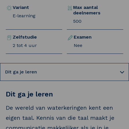
Variant
Max aantal
deelnemers
E-learning
500
Zelfstudie
Examen
2 tot 4 uur
Nee
Selecteer een tab
Dit ga je leren
De wereld van waterkeringen kent een
eigen taal. Kennis van die taal maakt je
communicatie makkelijker als je in je