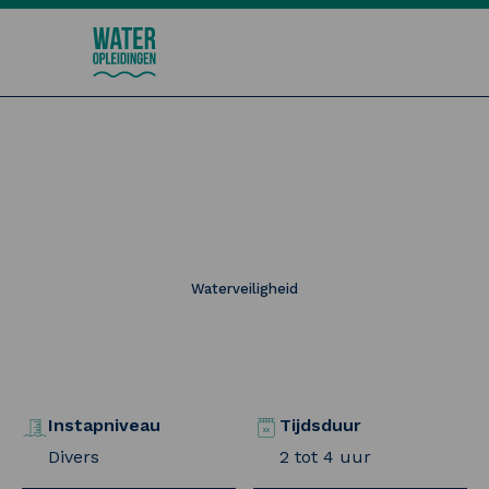
Wateropleidingen
E-learning De taal van de
waterkering
Waterveiligheid
Instapniveau
Tijdsduur
Divers
2 tot 4 uur