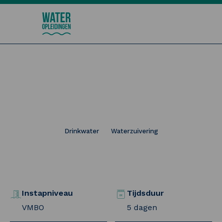
Wateropleidingen
Opfrissen van de
basisvaardigheden
Drinkwater
Waterzuivering
Instapniveau
Tijdsduur
VMBO
5 dagen