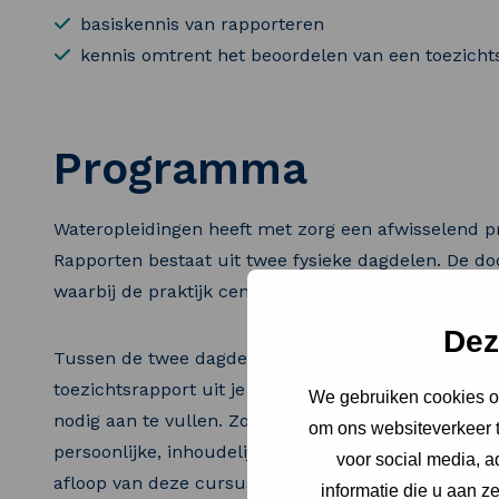
basiskennis van rapporteren
kennis omtrent het beoordelen van een toezicht
Programma
Wateropleidingen heeft met zorg een afwisselend 
Rapporten bestaat uit twee fysieke dagdelen. De doc
waarbij de praktijk centraal staat.
Dez
Tussen de twee dagdelen ga je zelf aan de slag met
toezichtsrapport uit je eigen werk en past de kenn
We gebruiken cookies om
nodig aan te vullen. Zo breng je kennis direct in de
om ons websiteverkeer t
persoonlijke, inhoudelijke feedback van de docent, 
voor social media, 
afloop van deze cursus bezitten de deelnemers de 
informatie die u aan z