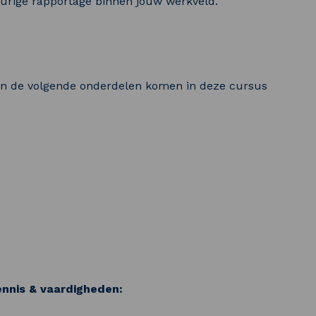
eurige rapportage binnen jouw werkveld.
en de volgende onderdelen komen in deze cursus
ennis & vaardigheden: