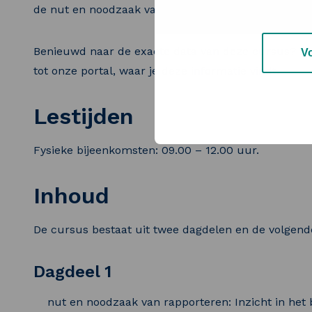
de nut en noodzaak van een goed rapport.
Benieuwd naar de exacte data van deze cursus? Dr
V
tot onze portal, waar je deze informatie vindt.
Lestijden
Fysieke bijeenkomsten: 09.00 – 12.00 uur.
Inhoud
De cursus bestaat uit twee dagdelen en de volgen
Dagdeel 1
nut en noodzaak van rapporteren: Inzicht in het 