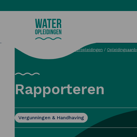
Wateropleidingen
Wateropleidingen
/
Opleidingsaanb
Zoeken
Rapporteren
Vergunningen & Handhaving