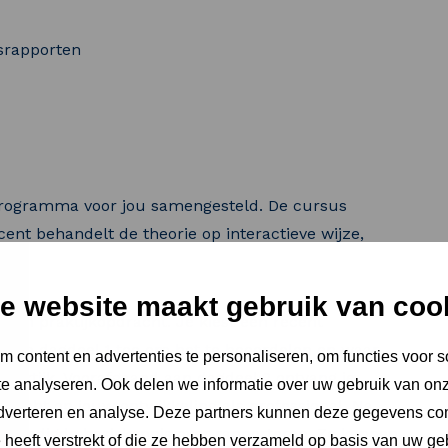
srapporten
programma voor jou samengesteld. De cursus
ent behandelt de theorie op interactieve wijze,
e website maakt gebruik van coo
 een praktijkopdracht. Je kiest een recent
is van dagdeel 1 toe om het te beoordelen en waar
 content en advertenties te personaliseren, om functies voor s
 praktijk. Voorafgaand aan dagdeel 2 ontvang je
e analyseren. Ook delen we informatie over uw gebruik van onz
gericht op jouw ontwikkeling als professional. Na
adverteren en analyse. Deze partners kunnen deze gegevens c
benodigde basiskennis over rapporteren. Ze kennen
e heeft verstrekt of die ze hebben verzameld op basis van uw ge