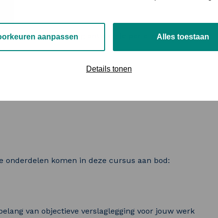
ie weken voor aanvang ontvang je per e-mail toegang
oorkeuren aanpassen
Alles toestaan
Details tonen
de onderdelen komen in deze cursus aan bod:
belang van objectieve verslaglegging voor jouw werk