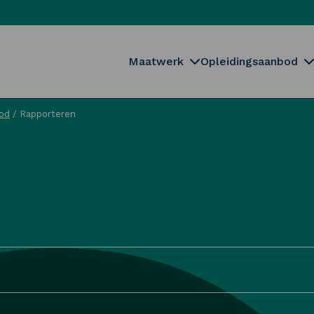
Maatwerk
Opleidingsaanbod
od
/
Rapporteren
Sluiten