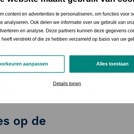
aties
 content en advertenties te personaliseren, om functies voor s
e analyseren. Ook delen we informatie over uw gebruik van onz
zich op één van de toetslocaties. Hier krijgen zij
adverteren en analyse. Deze partners kunnen deze gegevens c
onen door het afleggen van het examen. Het is een
e heeft verstrekt of die ze hebben verzameld op basis van uw ge
 inzet en voorbereiding samenkomen.
r twee examinatoren
oorkeuren aanpassen
Alles toestaan
 beoordeling. Elk examen wordt door twee
Details tonen
ctieve beoordeling en het risico op bevooroordeelde
es op de