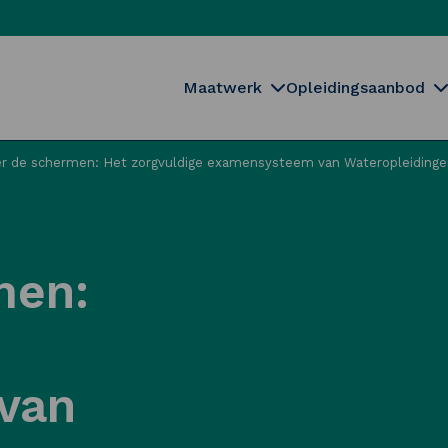
Maatwerk
Opleidingsaanbod
r de schermen: Het zorgvuldige examensysteem van Wateropleidinge
men:
van
Sluiten