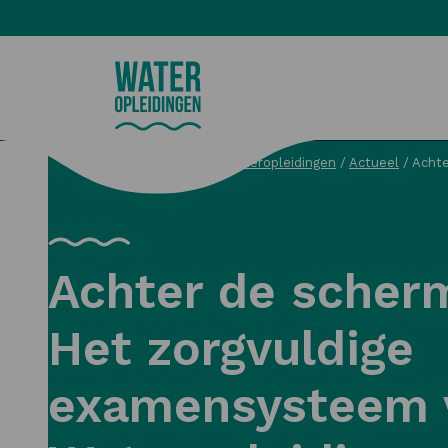
Wateropleidingen
Wateropleidingen
/
Actueel
/
Achte
Zoeken
Achter de scher
Het zorgvuldige
examensysteem 