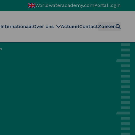
Worldwateracademy.com
Portal login
Internationaal
Over ons
Actueel
Contact
Zoeken
n
Zoeken